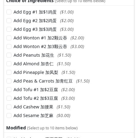
Choice of Ingredients
(Select up to 10 items below)
Add Egg #1 加$1鸡蛋
($1.00)
Add Egg #2 加$2鸡蛋
($2.00)
Add Egg #3 加$3鸡蛋
($3.00)
Add Wonton #1 加2颗云吞
($2.00)
Add Wonton #2 加3颗云吞
($3.00)
Add Peanuts 加花生
($1.50)
Add Almond 加杏仁
($1.50)
Add Pineapple 加凤梨
($1.50)
Add Peas & Carrots 加青红豆
($1.50)
Add Tofu #1 加$2豆腐
($2.00)
Add Tofu #2 加$3豆腐
($3.00)
Add Cashew 加腰果
($1.50)
Add Sesame 加芝麻
($0.00)
Modified
(Select up to 10 items below)