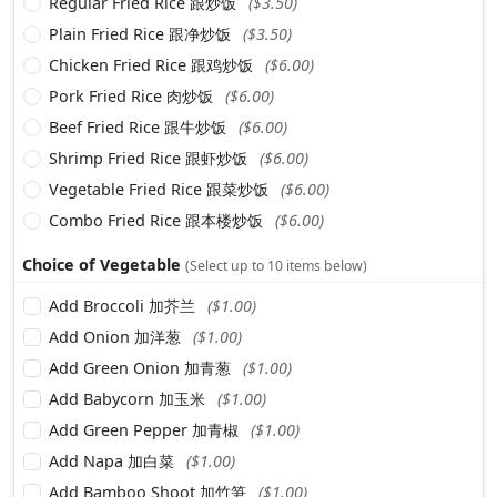
Regular Fried Rice 跟炒饭
($3.50)
Plain Fried Rice 跟净炒饭
($3.50)
Chicken Fried Rice 跟鸡炒饭
($6.00)
Pork Fried Rice 肉炒饭
($6.00)
Beef Fried Rice 跟牛炒饭
($6.00)
Shrimp Fried Rice 跟虾炒饭
($6.00)
Vegetable Fried Rice 跟菜炒饭
($6.00)
Combo Fried Rice 跟本楼炒饭
($6.00)
Choice of Vegetable
(Select up to 10 items below)
Add Broccoli 加芥兰
($1.00)
Add Onion 加洋葱
($1.00)
Add Green Onion 加青葱
($1.00)
Add Babycorn 加玉米
($1.00)
Add Green Pepper 加青椒
($1.00)
Add Napa 加白菜
($1.00)
Add Bamboo Shoot 加竹笋
($1.00)