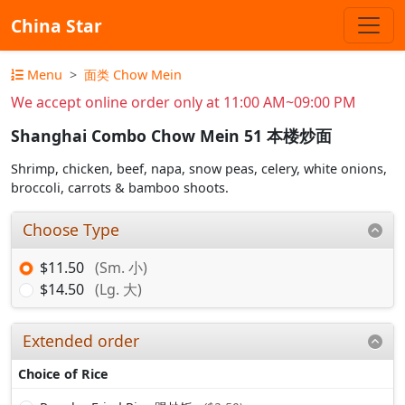
China Star
Menu
面类 Chow Mein
We accept online order only at 11:00 AM~09:00 PM
Shanghai Combo Chow Mein 51 本楼炒面
Shrimp, chicken, beef, napa, snow peas, celery, white onions,
broccoli, carrots & bamboo shoots.
Choose Type
$11.50
(Sm. 小)
$14.50
(Lg. 大)
Extended order
Choice of Rice