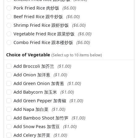
Pork Fried Rice 肉炒饭
($6.00)
Beef Fried Rice 跟牛炒饭
($6.00)
Shrimp Fried Rice 跟虾炒饭
($6.00)
Vegetable Fried Rice 跟菜炒饭
($6.00)
Combo Fried Rice 跟本楼炒饭
($6.00)
Choice of Vegetable
(Select up to 10 items below)
Add Broccoli 加芥兰
($1.00)
Add Onion 加洋葱
($1.00)
Add Green Onion 加青葱
($1.00)
Add Babycorn 加玉米
($1.00)
Add Green Pepper 加青椒
($1.00)
Add Napa 加白菜
($1.00)
Add Bamboo Shoot 加竹笋
($1.00)
Add Snow Peas 加雪豆
($1.00)
Add Celery 加芹菜
($1.00)