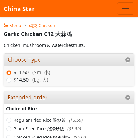
China Star
Menu
鸡类 Chicken
Garlic Chicken C12 大蒜鸡
Chicken, mushroom & waterchestnuts.
Choose Type
$11.50
(Sm. 小)
$14.50
(Lg. 大)
Extended order
Choice of Rice
Regular Fried Rice 跟炒饭
($3.50)
Plain Fried Rice 跟净炒饭
($3.50)
Chicken Fried Rice 跟鸡炒饭
($6.00)