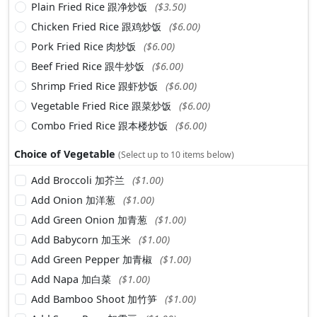
Plain Fried Rice 跟净炒饭
($3.50)
Chicken Fried Rice 跟鸡炒饭
($6.00)
Pork Fried Rice 肉炒饭
($6.00)
Beef Fried Rice 跟牛炒饭
($6.00)
Shrimp Fried Rice 跟虾炒饭
($6.00)
Vegetable Fried Rice 跟菜炒饭
($6.00)
Combo Fried Rice 跟本楼炒饭
($6.00)
Choice of Vegetable
(Select up to 10 items below)
Add Broccoli 加芥兰
($1.00)
Add Onion 加洋葱
($1.00)
Add Green Onion 加青葱
($1.00)
Add Babycorn 加玉米
($1.00)
Add Green Pepper 加青椒
($1.00)
Add Napa 加白菜
($1.00)
Add Bamboo Shoot 加竹笋
($1.00)