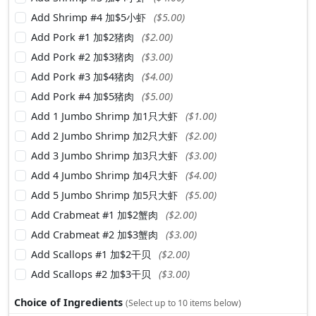
Add Shrimp #4 加$5小虾
($5.00)
Add Pork #1 加$2猪肉
($2.00)
Add Pork #2 加$3猪肉
($3.00)
Add Pork #3 加$4猪肉
($4.00)
Add Pork #4 加$5猪肉
($5.00)
Add 1 Jumbo Shrimp 加1只大虾
($1.00)
Add 2 Jumbo Shrimp 加2只大虾
($2.00)
Add 3 Jumbo Shrimp 加3只大虾
($3.00)
Add 4 Jumbo Shrimp 加4只大虾
($4.00)
Add 5 Jumbo Shrimp 加5只大虾
($5.00)
Add Crabmeat #1 加$2蟹肉
($2.00)
Add Crabmeat #2 加$3蟹肉
($3.00)
Add Scallops #1 加$2干贝
($2.00)
Add Scallops #2 加$3干贝
($3.00)
Choice of Ingredients
(Select up to 10 items below)