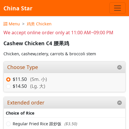
China Star
Menu
鸡类 Chicken
We accept online order only at 11:00 AM~09:00 PM
Cashew Chicken C4 腰果鸡
Chicken, cashew,celery, carrots & broccoli stem
Choose Type
$11.50
(Sm. 小)
$14.50
(Lg. 大)
Extended order
Choice of Rice
Regular Fried Rice 跟炒饭
($3.50)