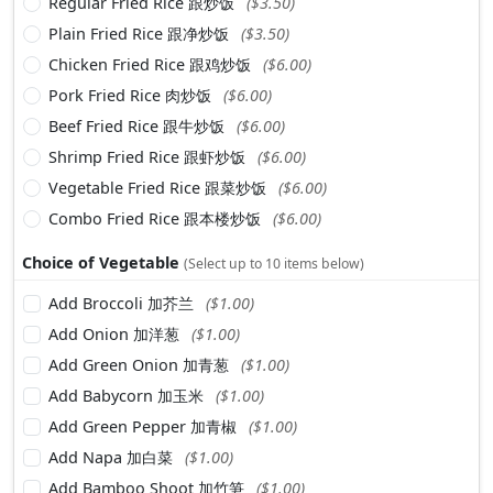
Regular Fried Rice 跟炒饭
($3.50)
Plain Fried Rice 跟净炒饭
($3.50)
Chicken Fried Rice 跟鸡炒饭
($6.00)
Pork Fried Rice 肉炒饭
($6.00)
Beef Fried Rice 跟牛炒饭
($6.00)
Shrimp Fried Rice 跟虾炒饭
($6.00)
Vegetable Fried Rice 跟菜炒饭
($6.00)
Combo Fried Rice 跟本楼炒饭
($6.00)
Choice of Vegetable
(Select up to 10 items below)
Add Broccoli 加芥兰
($1.00)
Add Onion 加洋葱
($1.00)
Add Green Onion 加青葱
($1.00)
Add Babycorn 加玉米
($1.00)
Add Green Pepper 加青椒
($1.00)
Add Napa 加白菜
($1.00)
Add Bamboo Shoot 加竹笋
($1.00)