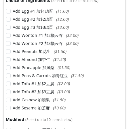
Choice of Ingredients
(Select up to 10 items below)
Add Egg #1 加$1鸡蛋
($1.00)
Add Egg #2 加$2鸡蛋
($2.00)
Add Egg #3 加$3鸡蛋
($3.00)
Add Wonton #1 加2颗云吞
($2.00)
Add Wonton #2 加3颗云吞
($3.00)
Add Peanuts 加花生
($1.50)
Add Almond 加杏仁
($1.50)
Add Pineapple 加凤梨
($1.50)
Add Peas & Carrots 加青红豆
($1.50)
Add Tofu #1 加$2豆腐
($2.00)
Add Tofu #2 加$3豆腐
($3.00)
Add Cashew 加腰果
($1.50)
Add Sesame 加芝麻
($0.00)
Modified
(Select up to 10 items below)