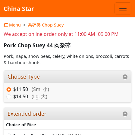
China Star
Menu
杂碎类 Chop Suey
We accept online order only at 11:00 AM~09:00 PM
Pork Chop Suey 44 肉杂碎
Pork, napa, snow peas, celery, white onions, broccoli, carrots
& bamboo shoots.
Choose Type
$11.50
(Sm. 小)
$14.50
(Lg. 大)
Extended order
Choice of Rice